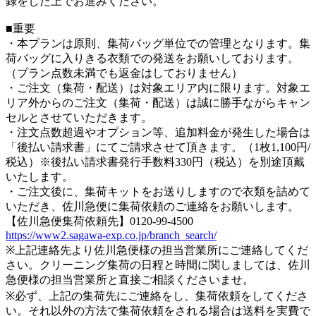
録をした上でお進みください。
■重要
・本プランは原則、集荷バッグ単位での管理となります。集
荷バッグに入りきる衣類での発送をお願いしております。
（プラン点数未満でも返金はしておりません）
・ご注文（集荷・配送）は対象エリア内に限ります。対象エ
リア外からのご注文（集荷・配送）は誠に勝手ながらキャン
セルとさせていただきます。
・注文点数超過やオプション等、追加料金が発生した場合は
「後払い請求書」にてご請求させて頂きます。（1枚1,100円/
税込）※後払い請求書発行手数料330円（税込）を別途頂戴
いたします。
・ご注文後に、集荷キットをお送りしますので衣類を詰めて
いただき、佐川急便に集荷依頼のご連絡をお願いします。
【佐川急便集荷依頼先】0120-99-4500
https://www2.sagawa-exp.co.jp/branch_search/
※上記連絡先より佐川急便様の担当営業所にご連絡してくだ
さい。クリーニング集荷の日程と時間に関しましては、佐川
急便様の担当営業所と直接ご相談くださいませ。
※必ず、上記の集荷先にご連絡をし、集荷依頼をしてくださ
い。それ以外の方法で集荷依頼をされる場合は送料を実費で