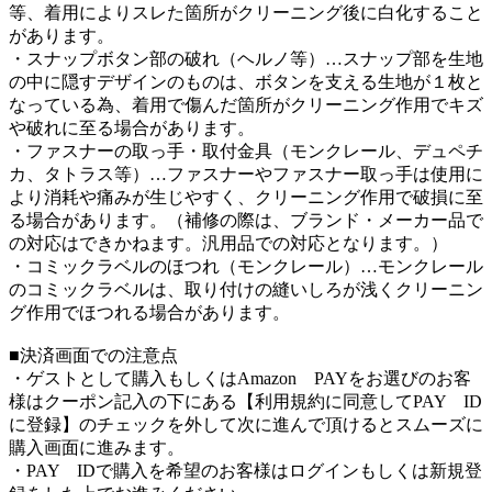
等、着用によりスレた箇所がクリーニング後に白化すること
があります。
・スナップボタン部の破れ（ヘルノ等）…スナップ部を生地
の中に隠すデザインのものは、ボタンを支える生地が１枚と
なっている為、着用で傷んだ箇所がクリーニング作用でキズ
や破れに至る場合があります。
・ファスナーの取っ手・取付金具（モンクレール、デュペチ
カ、タトラス等）…ファスナーやファスナー取っ手は使用に
より消耗や痛みが生じやすく、クリーニング作用で破損に至
る場合があります。（補修の際は、ブランド・メーカー品で
の対応はできかねます。汎用品での対応となります。）
・コミックラベルのほつれ（モンクレール）…モンクレール
のコミックラベルは、取り付けの縫いしろが浅くクリーニン
グ作用でほつれる場合があります。
■決済画面での注意点
・ゲストとして購入もしくはAmazon PAYをお選びのお客
様はクーポン記入の下にある【利用規約に同意してPAY ID
に登録】のチェックを外して次に進んで頂けるとスムーズに
購入画面に進みます。
・PAY IDで購入を希望のお客様はログインもしくは新規登