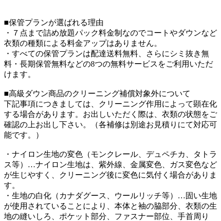
■保管プランが選ばれる理由
・７点まで詰め放題パック料金制なのでコートやダウンなど
衣類の種類による料金アップはありません。
・すべての保管プランは配達送料無料、さらにシミ抜き無
料・長期保管無料などの8つの無料サービスをご利用いただ
けます。
■高級ダウン商品のクリーニング補償対象外について
下記事項につきましては、クリーニング作用によって顕在化
する場合があります。お出しいただく際は、衣類の状態をご
確認の上お出し下さい。（各補修は別途お見積りにて対応可
能です。）
・ナイロン生地の変色（モンクレール、デュペチカ、タトラ
ス等）…ナイロン生地は、紫外線、金属変色、ガス変色など
が生じやすく、クリーニング後に変色に気付く場合がありま
す。
・生地の白化（カナダグース、ウールリッチ等）…固い生地
が使用されていることにより、本体と袖の脇部分、衣類の生
地の縫いしろ、ポケット部分、ファスナー部位、手首周り